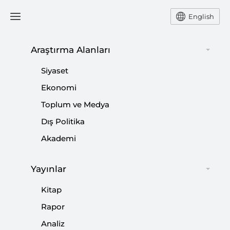
English
Ana Sayfa
Yorum
Araştırma Alanları
Siyaset
Putin’in Psikolojik Analizi
Ekonomi
Toplum ve Medya
-
YORUM
MEDAİM YANIK
Dış Politika
07 Aralık 2015
Akademi
Putinin liderlik ile ilgili ana motivasyonu, Rusyayı
yeniden dirilten, eski günlerine döndüren adam olmak
Yayınlar
şeklindedir.
Kitap
Rapor
Paylaş:
Analiz