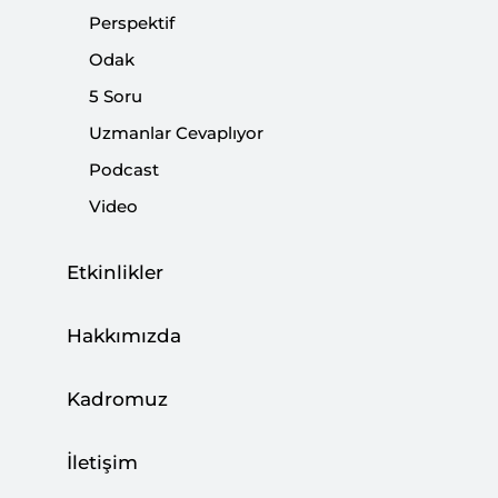
Perspektif
Odak
5 Soru
Uzmanlar Cevaplıyor
Podcast
Video
Etkinlikler
Türkiye’nin Rus uçağını düşürmesinin ana
nedeni, Suriye politikalarındaki farklılık. Fakat,
Hakkımızda
bu krizin öncesi ve sonrasında oluşan süreçler
ise liderlik tarzları ve liderlerin kişilikleri ile de
Kadromuz
oldukça ilişkili. Bu sebeple, sadece Rusya’nın dış
politika siyasetini analiz etmek tek başına yeterli
İletişim
olmayıp, aynı zamanda Putin’in liderlik tarzını,