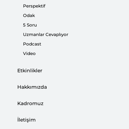
çabasındalar ve bunu da gizlemiyorlar.
Perspektif
Odak
Paylaş:
5 Soru
Uzmanlar Cevaplıyor
Podcast
Video
Etkinlikler
Hakkımızda
Kadromuz
31 Mart yerel seçimlerine sadece bir hafta
İletişim
kaldı. Ne dersiniz seçim bitti mi? Partiler
adaylar anlatacaklarını anlattılar ve kararsızlar