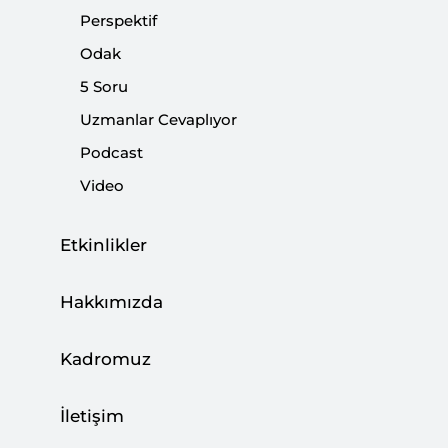
|
DUYURULAR
SETA
Perspektif
Odak
5 Soru
Uzmanlar Cevaplıyor
Insight Turkey “Türk Savunma Sanayii’nin
Podcast
Dönüşümü” Başlıklı Yeni Sayısını
Video
Yayınladı
|
Etkinlikler
DUYURULAR
SETA
Hakkımızda
Kadromuz
Hilafet ve Atatürk Tartışmalarına Nasıl
Bakmalıyız?
İletişim
|
YORUM
BURHANETTİN DURAN