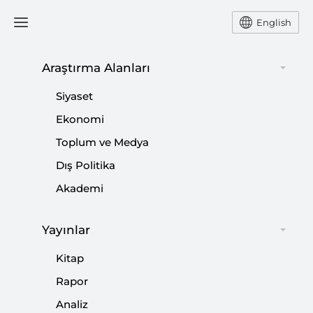
English
Araştırma Alanları
#
AYASOFYA CAMİİ
Siyaset
Ekonomi
Toplum ve Medya
Dış Politika
İttifakların Hâli ve Geleceği
Akademi
|
YORUM
BURHANETTİN DURAN
Yayınlar
Kitap
Kriter’in Ocak Sayısı Çıktı: Mızrak Çuvala
Rapor
Sığmıyor
Analiz