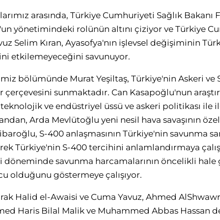
larımız arasında, Türkiye Cumhuriyeti Sağlık Bakanı 
un yönetimindeki rolünün altını çiziyor ve Türkiye Cu
z Selim Kıran, Ayasofya'nın işlevsel değişiminin Türkiy
ni etkilemeyeceğini savunuyor.
imiz bölümünde Murat Yeşiltaş, Türkiye'nin Askeri v
 bir çerçevesini sunmaktadır. Can Kasapoğlu'nun araştı
knolojik ve endüstriyel üssü ve askeri politikası ile ilg
andan, Arda Mevlütoğlu yeni nesil hava savaşının özel
ibaroğlu, S-400 anlaşmasının Türkiye'nin savunma sa
erek Türkiye'nin S-400 tercihini anlamlandırmaya çalı
i döneminde savunma harcamalarının öncelikli hale g
nucu olduğunu göstermeye çalışıyor.
arak Halid el-Awaisi ve Cuma Yavuz, Ahmed AlShwaw
 Haris Bilal Malik ve Muhammed Abbas Hassan değe