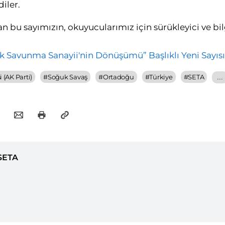
iler.
 bu sayımızın, okuyucularımız için sürükleyici ve bil
 (AK Parti)
#
Soğuk Savaş
#
Ortadoğu
#
Türkiye
#
SETA
...
SETA