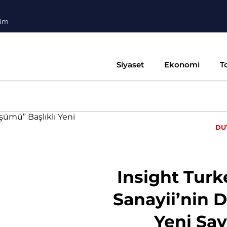
şim
Siyaset
Ekonomi
T
DU
Insight Tur
Sanayii’nin 
Yeni Say