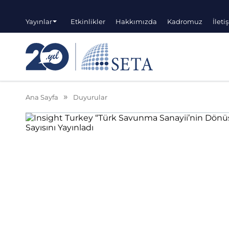
Yayınlar
Etkinlikler
Hakkımızda
Kadromuz
İleti
Ana Sayfa
Duyurular