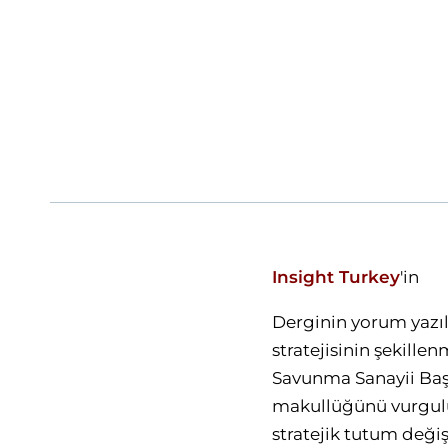
Insight Turkey
'in
Derginin yorum yazı
stratejisinin şekille
Savunma Sanayii Baş
makullüğünü vurgulu
stratejik tutum deği