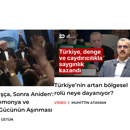
Türkiye’nin artan bölgesel
rolü neye dayanıyor?
şça, Sonra Aniden':
gemonya ve
|
VİDEO
MUHİTTİN ATAMAN
Gücünün Aşınması
 ÜSTÜN