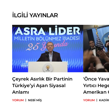
İLGİLİ YAYINLAR
Çeyrek Asırlık Bir Partinin
'Önce Yava
Türkiye’yi Aşan Siyasal
Yırtıcı He
Anlamı
Amerikan 
|
|
YORUM
NEBİ MİŞ
YORUM
KADİR