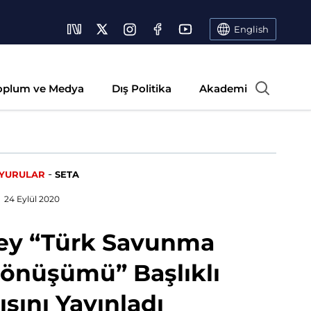
English
oplum ve Medya
Dış Politika
Akademi
-
YURULAR
SETA
24 Eylül 2020
key “Türk Savunma
Dönüşümü” Başlıklı
ısını Yayınladı