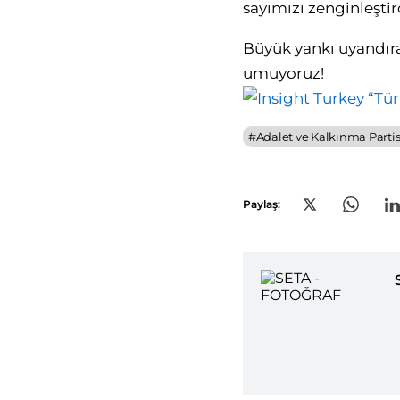
sayımızı zenginleştird
Büyük yankı uyandıran
umuyoruz!
#
Adalet ve Kalkınma Partisi
Paylaş: