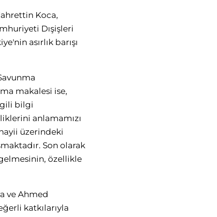
Fahrettin Koca,
mhuriyeti Dışişleri
e'nin asırlık barışı
e Savunma
rma makalesi ise,
ili bilgi
liklerini anlamamızı
nayii üzerindeki
şmaktadır. Son olarak
elmesinin, özellikle
ra ve Ahmed
rli katkılarıyla