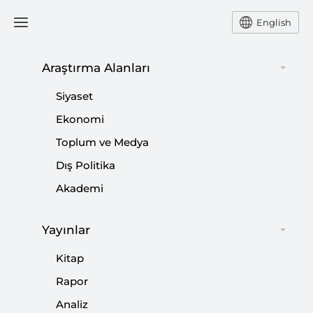
English
Araştırma Alanları
#
SAVUNMA
Siyaset
Ekonomi
Toplum ve Medya
Dış Politika
Bölgesel Sınır Güvenliğinden Avrupa
Akademi
Savunma Girişimine: Dron Duvarı ve
NATO Entegrasyonu
Yayınlar
|
ANALİZ
SİBEL DÜZ
Kitap
Rapor
Analiz