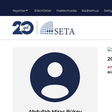
Yayınlar
Etkinlikler
Hakkımızda
Kadromuz
İleti
2
Kİ
BÜ
Abdullah Miraç Bükey