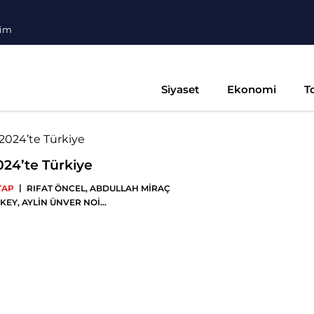
şim
Siyaset
Ekonomi
T
024’te Türkiye
|
TAP
RIFAT ÖNCEL
,
ABDULLAH MİRAÇ
KEY
,
AYLİN ÜNVER NOİ
...