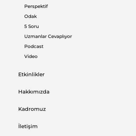
Perspektif
2026
Odak
|
10 TEMMUZ 2026
ALİ MURAT KURŞUN
,
MEHMET SALAH DEVRİM
5 Soru
Uzmanlar Cevaplıyor
RAPOR
Podcast
Türk Yapay Zeka Kanununa Doğru:
Video
TBMM Raporunun Hukuki
Değerlendirmesi
Etkinlikler
|
14 HAZİRAN 2026
ERGİN ERGÜL
Hakkımızda
RAPOR
SETA Güvenlik Radarı: 2026’da
Kadromuz
Türkiye’nin Jeopolitik Ortamı
İletişim
|
21 OCAK 2026
MURAT YEŞİLTAŞ
,
SİBEL DÜZ
,
MEHMET ÇAĞATAY
GÜLER
...