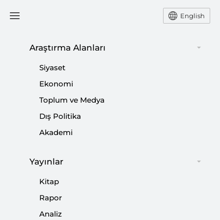
English
Ana Sayfa
Rapor
Araştırma Alanları
Siyaset
Trump’ın İkinci Döneminde
Ekonomi
Toplum ve Medya
Dış Politikası | Küresel
Dış Politika
Meseleler ve Dış Politika
Akademi
Öncelikleri
Yayınlar
-
,
,
RAPOR
KILIÇ BUĞRA KANAT
BEDİRHAN KIR
EMİRHAN
KINATAŞ
Kitap
Rapor
23 Ocak 2025
Analiz
Bu rapor Trump yönetiminin dış politikasını