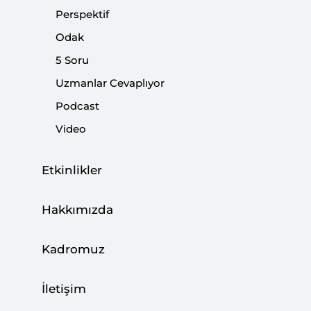
şekillendiren temel yaklaşımları ve bunların pratikteki
Perspektif
yansımalarını incelemektedir.
Odak
5 Soru
Paylaş:
Uzmanlar Cevaplıyor
Podcast
Video
Etkinlikler
Dosya
(1.57 M)
Hakkımızda
Gözat
İndir
Kadromuz
Elinizdeki rapor Trump yönetiminin dış
İletişim
politikasını şekillendiren temel yaklaşımları ve