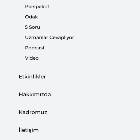
Yeni ABD Ulusal Güvenlik Stratejisi
Perspektif
Belgesinin Avrupa’ya Yansımaları
Odak
|
PERSPEKTİF
ZAFER MEŞE
5 Soru
Uzmanlar Cevaplıyor
Podcast
Video
ABD, NATO, AB ve Grönland Meselesi
Etkinlikler
|
ODAK
MURAT ASLAN
Hakkımızda
Kadromuz
Bir Kere Uygulanan İstisna Olmaktan
Çıkar
İletişim