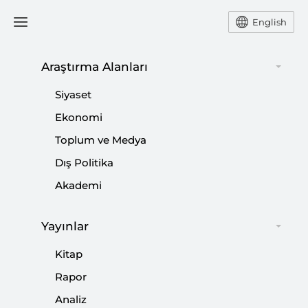
English
Araştırma Alanları
#
ABD DIŞ POLİTİKASI
Siyaset
Ekonomi
Toplum ve Medya
Dış Politika
İran’ın Geleceği Konusunda ABD ve İsrail
Akademi
Aynı mı Düşünüyor?
Yayınlar
|
YORUM
NEBİ MİŞ
Kitap
Rapor
Analiz