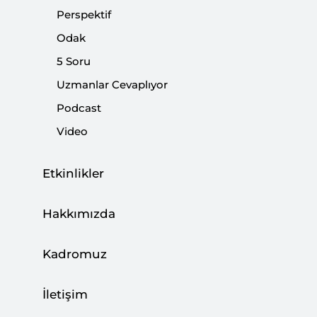
Perspektif
Odak
5 Soru
Uzmanlar Cevaplıyor
Los Angeles Eylemleri: Göçmenlik, Şiddet
ve İktidar Çatışması
Podcast
Video
|
YORUM
KADİR ÜSTÜN
Etkinlikler
Hakkımızda
Senatörlerin Rubio Pişmanlığı: Dış
Politikada Prensipten Pragmatizme
Kadromuz
|
YORUM
KADİR ÜSTÜN
İletişim