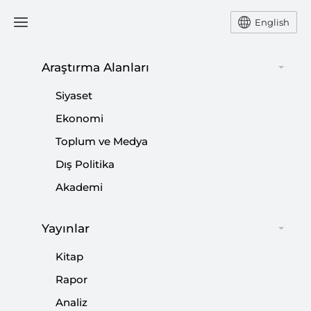
English
Araştırma Alanları
#
TRUMP YÖNETİMİ
Siyaset
Ekonomi
Toplum ve Medya
Dış Politika
Türkiye-ABD İlişkilerinde Fırsat Aralığı
Akademi
|
YORUM
KADİR ÜSTÜN
Yayınlar
Kitap
İran’la Savaş Kapıda mı?
Rapor
Analiz
|
YORUM
KADİR ÜSTÜN