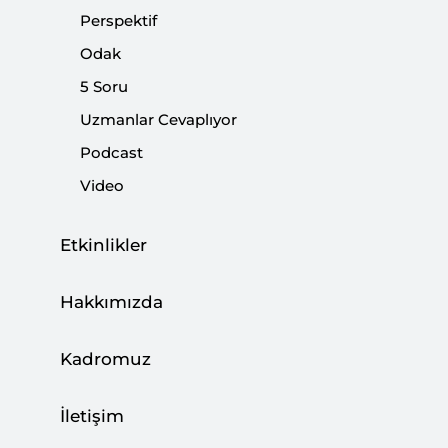
olarak katkı sunmuştur. En güncel ve uluslararası
Perspektif
düzeyde ilgi gören monografisi, yapay zekânın
Odak
uluslararası ilişkilere etkisini ele alan "Cognitive
Diplomacy and Digital Autonomy: Statecraft in the
5 Soru
Age of Artificial Intelligence", 2025 yılında Palgrave
Uzmanlar Cevaplıyor
Macmillan tarafından yayımlanmıştır. Ayrıca yine
Palgrave Macmillan tarafından 2026'da yayınlanacak
Podcast
olan "Palgrave Handbook of Diplomacy and Society
Video
in the Age of Artificial Intelligence" eserinin de baş
editörüdür. Akademik çalışmalarının yanı sıra SETA
Vakfı tarafından yayımlanan Insight Turkey
Etkinlikler
dergisinde Yardımcı Editör olarak görev yapmakta;
uluslararası ilişkiler, diplomasi ve yükselen
Hakkımızda
teknolojiler üzerine yürütülen akademik tartışmalara
katkı sunmayı sürdürmektedir. Ayrıca SETA
Teknoloji Masası'nın kurucu direktörüdür.
Kadromuz
İletişim