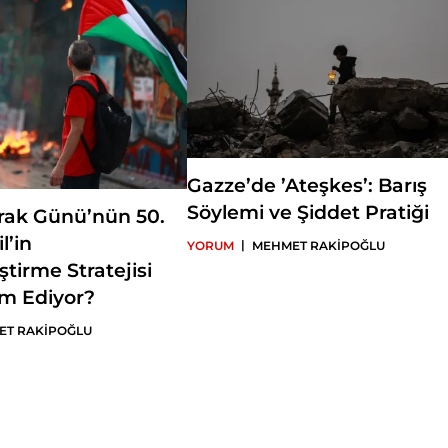
Gazze’de ’Ateşkes’: Barış
Söylemi ve Şiddet Pratiği
oprak Günü’nün 50.
l’in
|
YORUM
MEHMET RAKİPOĞLU
eştirme Stratejisi
am Ediyor?
ET RAKİPOĞLU