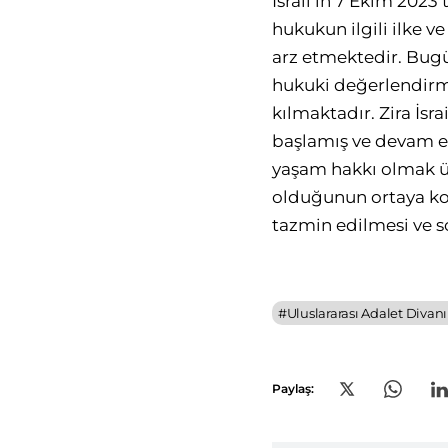
İsrail’in 7 Ekim 2023’
hukukun ilgili ilke v
arz etmektedir. Bugün
hukuki değerlendirme
kılmaktadır. Zira İsrai
başlamış ve devam etm
yaşam hakkı olmak üze
olduğunun ortaya koyu
tazmin edilmesi ve s
#
Uluslararası Adalet Divan
Paylaş: