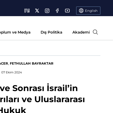
English
oplum ve Medya
Dış Politika
Akademi
,
ACER
FETHULLAH BAYRAKTAR
07 Ekim 2024
e Sonrası İsrail’in
ıları ve Uluslararası
Hukuk