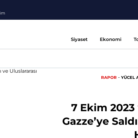
şim
Siyaset
Ekonomi
T
-
RAPOR
YÜCEL 
7 Ekim 2023 v
Gazze’ye Saldır