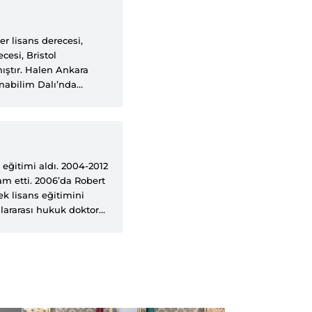
er lisans derecesi,
cesi, Bristol
mıştır. Halen Ankara
Anabilim Dalı’nda
niz hukuku, uluslararası
irçok bilimsel
utes and International
ta Saldırı Suçu, Küresel
sı Hukuk Temel Ders
 eğitimi aldı. 2004-2012
kuk Fakültesi’nde
am etti. 2006’da Robert
niversitesi, Eskişehir
k lisans eğitimini
ir.
lararası hukuk doktoru
Milletlerarası Hukuk
Akademisi’nde öğretim