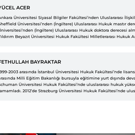
YÜCEL ACER
Ankara Üniversitesi Siyasal Bilgiler Fakültesi’nden Uluslararası İlişkil
Sheffield Üniversitesi’nden (İngiltere) Uluslararası Hukuk mastır dere
Üniversitesi’nden (İngiltere) Uluslararası Hukuk doktora derecesi al
Yıldırım Beyazıt Üniversitesi Hukuk Fakültesi Milletlerarası Hukuk 
Milletlerarası Hukuk profesörüdür. Uzmanlık alanları uluslararası de
silahlı çatışmalar hukuku ve uluslararası insan hakları hukukudur. B
makalenin yanında İngiltere’de basılmış The Aegean Maritime Disp
FETHULLAH BAYRAKTAR
Law (Ege Deniz Sorunları ve Uluslararası Hukuk), Uluslararası Hukuk
ve Bölgesel Perspektiften Türkiye’nin İltica Stratejisi ve Uluslarara
1999-2003 arasında İstanbul Üniversitesi Hukuk Fakültesi’nde lisans
Kitabı isimli kitapların da yazarıdır. ABD’de Hawaii Üniversitesi Hu
arasında Milli Eğitim Bakanlığı bursuyla eğitimine yurt dışında dev
doktora sonrası çalışmalar yapmış, Kara Harp Okulu, İzmir Ekonomi Ü
Schuman Üniversitesi Hukuk Fakültesi’nde uluslararası hukuk yükse
Osmangazi Üniversitesi ve Atılım Üniversitesi’nde de dersler vermişt
tamamladı. 2012’de Strazburg Üniversitesi Hukuk Fakültesi’nde ulus
anını aldı. 2012-2019 arasında Atatürk Üniversitesi Hukuk Fakültesi’nde çalıştı. 2019-
2024 arasında Ankara Sosyal Bilimler Üniversitesi, Hukuk Fakültesi, 
Ana Bilim Dalı’nda öğretim üyeliği yaptı. Şu anda Milli İstihbarat 
üyesidir.