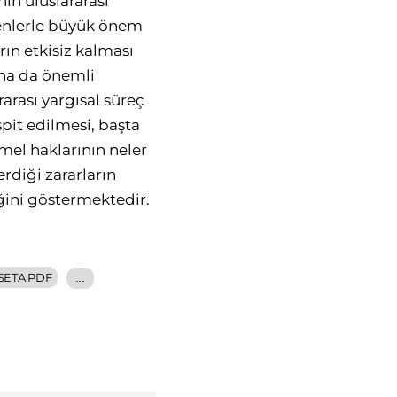
nın uluslararası
edenlerle büyük önem
rın etkisiz kalması
aha da önemli
ararası yargısal süreç
pit edilmesi, başta
emel haklarının neler
rdiği zararların
ğini göstermektedir.
SETA PDF
...