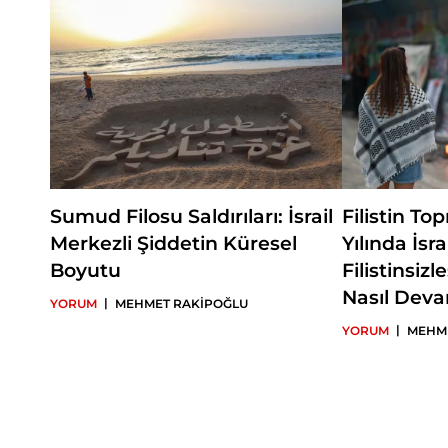
Sumud Filosu Saldırıları: İsrail
Filistin T
Merkezli Şiddetin Küresel
Yılında İsrai
Boyutu
Filistinsizl
Nasıl Dev
|
YORUM
MEHMET RAKİPOĞLU
|
YORUM
MEHM