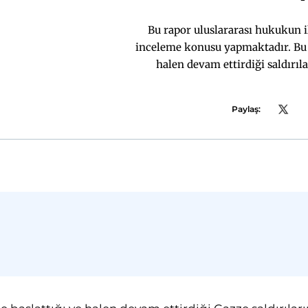
Bu rapor uluslararası hukukun ilg
inceleme konusu yapmaktadır. Bu b
halen devam ettirdiği saldırı
dayandırılamayacağına, saldırılarla
ihlal edildiğine ve bu ihlaller
Paylaş:
yapılmaktadır. Raporun son kısmında 
yargısal süre