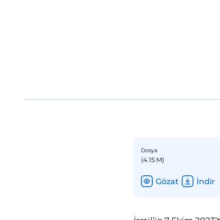
Dosya
(4.15 M)
Gözat
İndir