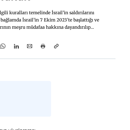
ili kuralları temelinde İsrail’in saldırılarını
ağlamda İsrail’in 7 Ekim 2023’te başlattığı ve
larının meşru müdafaa hakkına dayandırılıp
 uluslararası insancıl hukukun hangi kurallarının
den ne tür suçların doğduğuna dair tespitler
ise İsrail’e karşı ya da İsrail ile ilgili yürüyen
çler değerlendirilmektedir