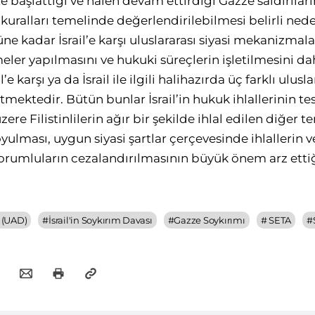
te başlattığı ve halen devam ettirdiği Gazze saldırıları
e kuralları temelinde değerlendirilebilmesi belirli n
e kadar İsrail’e karşı uluslararası siyasi mekanizmala
ler yapılmasını ve hukuki süreçlerin işletilmesini d
l’e karşı ya da İsrail ile ilgili halihazırda üç farklı ulusl
ektedir. Bütün bunlar İsrail’in hukuk ihlallerinin tes
re Filistinlilerin ağır bir şekilde ihlal edilen diğer t
lması, uygun siyasi şartlar çerçevesinde ihlallerin ve
orumluların cezalandırılmasının büyük önem arz etti
ı (UAD)
#
İsrail'in Soykırım Davası
#
Gazze Soykırımı
#
SETA
#