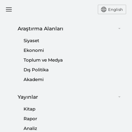
English
Araştırma Alanları
Siyaset
Ekonomi
Toplum ve Medya
Dış Politika
Akademi
Yayınlar
Muhammed Sefa Koçakoğlu
Kitap
Rapor
Ankara Üniversitesi Elektrik ve Elektronik
Mühendisliği Bölümü’nde doktora öğrencisidir.
Analiz