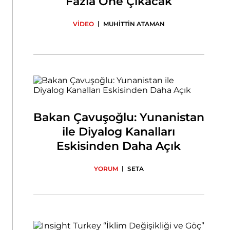
Fazla Öne Çıkacak
|
VİDEO
MUHİTTİN ATAMAN
Bakan Çavuşoğlu: Yunanistan
ile Diyalog Kanalları
Eskisinden Daha Açık
|
YORUM
SETA