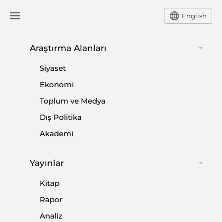
English
Araştırma Alanları
#
NÜKLEER
Siyaset
Ekonomi
Toplum ve Medya
Dış Politika
Washington-Riyad Hattında Nükleer
Akademi
Hamle
|
YORUM
KADİR ÜSTÜN
Yayınlar
Kitap
Rapor
Analiz
Aramco Saldırısının Ardından ABD İran’ı