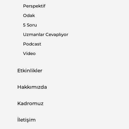
Perspektif
Vurur mu?
Odak
|
STRATEJİ ARAŞTIRMALARI
ABDULLAH ERBOĞA
5 Soru
Uzmanlar Cevaplıyor
Podcast
Trump ve Pompeo Neden Savaştan
Video
Bahsediyor?
|
Etkinlikler
YORUM
KEMAL İNAT
Hakkımızda
Trump İran’da Rejim Değişikliği Peşinde
Kadromuz
Değil
İletişim
|
YORUM
KEMAL İNAT