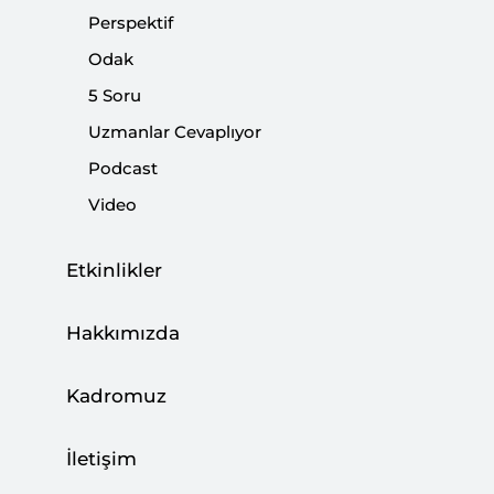
Perspektif
Odak
5 Soru
Uzmanlar Cevaplıyor
SETA “31 Mart’a Doğru Türkiye” Başlıklı
Panel Düzenledi
Podcast
Video
|
HABER
SETA
Etkinlikler
31 Mart’a Doğru DEM Parti
Hakkımızda
|
ANALİZ
BAKİ LALEOĞLU
Kadromuz
İletişim