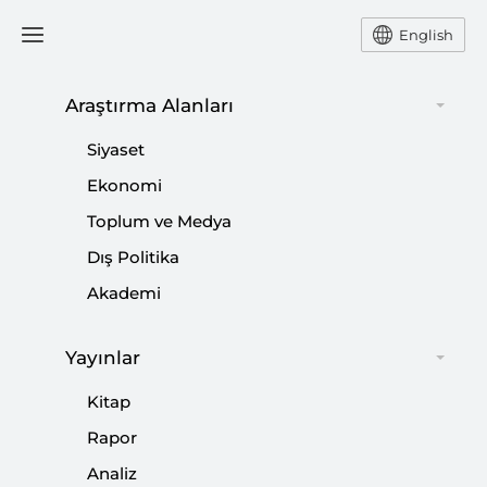
English
Araştırma Alanları
#
YEREL SEÇİMLER
Siyaset
Ekonomi
Toplum ve Medya
Dış Politika
31 Mart’a Doğru AK Parti
Akademi
|
ANALİZ
HAMİT EMRAH BERİŞ
Yayınlar
Kitap
31 Mart’a Doğru CHP
Rapor
Analiz
|
ANALİZ
BAKİ LALEOĞLU
,
FATMA ZEHRA LALEOĞLU