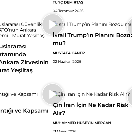
TUNÇ DEMİRTAŞ
04 Temmuz 2026
İsrail Trump’ın Planını Bozd
mu?
slararası
MUSTAFA CANER
Ortamında
nkara Zirvesinin
02 Haziran 2026
rat Yeşiltaş
Çin İran İçin Ne Kadar Risk
ntığı ve Kapsamı
Alır?
MUHAMMED HÜSEYİN MERCAN
21 Mayıs 2026