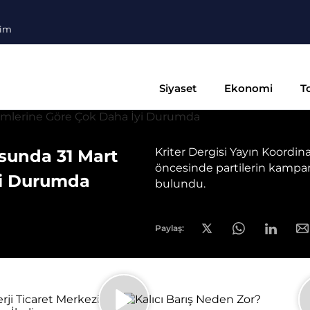
şim
Siyaset
Ekonomi
T
Kriter Dergisi Yayın Koordin
sunda 31 Mart
öncesinde partilerin kampa
yi Durumda
bulundu.
Paylaş: