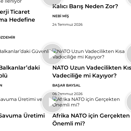
Kalıcı Barış Neden Zor?
erji Ticaret
NEBİ MİŞ
ma Hedefine
24 Temmuz 2026
ÖZDEMİR
alkanlar’daki
NATO Uzun Vadecilikten Kı
olü
Vadeciliğe mi Kayıyor?
N
BAŞAR BAYSAL
06 Temmuz 2026
Savuma Üretimi
Afrika NATO için Gerçekten
Önemli mi?