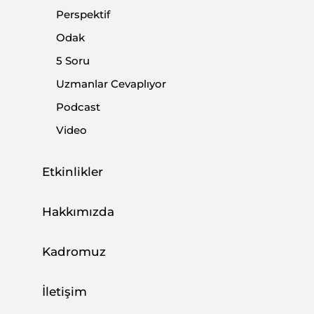
|
PODCAST
SETA
Perspektif
Odak
5 Soru
Uzmanlar Cevaplıyor
Yerel Yönetimler ve Vatandaş İletişiminde
Podcast
Dijitalleşme
Video
|
RAPOR
MURAT OKCU
Etkinlikler
Hakkımızda
Podcast: Akıllı ve Dijital Şehirler
Kadromuz
|
PODCAST
SETA
İletişim