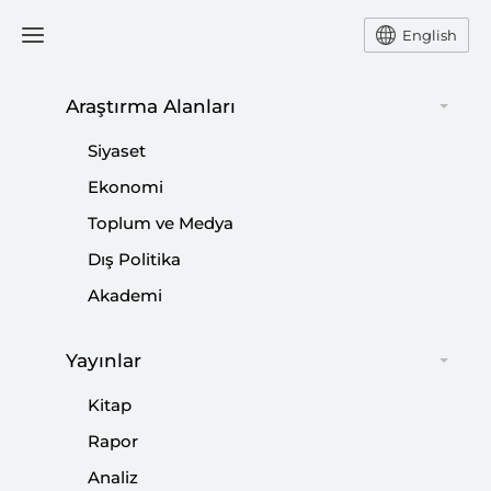
English
Araştırma Alanları
#
AKILLI ŞEHİRLER
Siyaset
Ekonomi
Toplum ve Medya
Dış Politika
Dijital İkiz ve Akıllı Şehirler
Akademi
|
RAPOR
CENAY BABAOĞLU
,
LEVENT MEMİŞ
Yayınlar
Kitap
Podcast: Türkiye Yüzyılında Şehir ve
Rapor
Çevre
Analiz