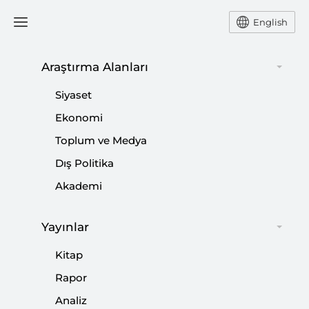
English
Araştırma Alanları
#
TWİTTER
Siyaset
Ekonomi
Toplum ve Medya
Dış Politika
Elon Musk’ın Siyasi Mirası
Akademi
|
YORUM
KADİR ÜSTÜN
Yayınlar
Kitap
Elon Musk Nasıl ’Trump’çı Oldu?
Rapor
Analiz
|
YORUM
KADİR ÜSTÜN