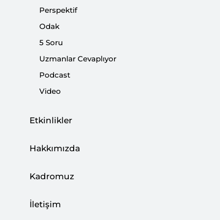
Perspektif
Odak
5 Soru
Trumpçılara Karşı Trumpçılar
Uzmanlar Cevaplıyor
|
YORUM
KADİR ÜSTÜN
Podcast
Video
Etkinlikler
“Xodus” Elon Musk’ı Yıpratabilir mi?
|
YORUM
CENAY BABAOĞLU
Hakkımızda
Kadromuz
İletişim
Podcast: Elon Musk’ın Trump’a