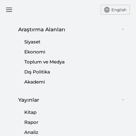
English
Araştırma Alanları
#
KRİTER DERGİSİ
Siyaset
Ekonomi
Toplum ve Medya
Dış Politika
Kriter’in Haziran Sayısı Çıktı: Adım Adım
Akademi
Terörsüz Türkiye
Yayınlar
|
HABER
SETA
Kitap
Rapor
Analiz