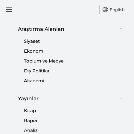
English
Ana Sayfa
Haber
Araştırma Alanları
Siyaset
Kriter’in Mart Sayısı Çıktı:
Ekonomi
Toplum ve Medya
Türkiye’siz Avrupa
Dış Politika
Güvenliği Düşünülemez
Akademi
-
HABER
SETA
Yayınlar
04 Mart 2025
Kitap
Siyaset, Ekonomi ve Toplum Araştırmaları Vakfı (SETA)
Rapor
bünyesinde hazırlanan Kriter dergisinin 99. sayısı
raflarda yerini aldı.
Analiz