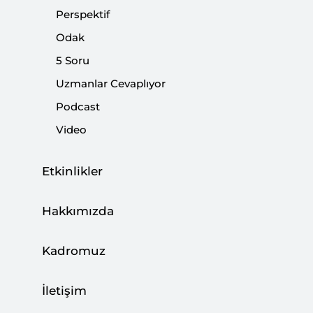
Perspektif
Paylaş:
Odak
5 Soru
Uzmanlar Cevaplıyor
Podcast
Video
Etkinlikler
Hakkımızda
Kadromuz
Siyaset, Ekonomi ve Toplum Araştırmaları Vakfı
(SETA) bünyesinde hazırlanan
Kriter dergi
sinin
İletişim
99. sayısı çıktı.