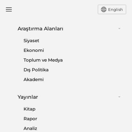
English
Araştırma Alanları
#
LÜBNAN
Siyaset
Ekonomi
Toplum ve Medya
Dış Politika
Sahadaki Gelişmeler Sürecin Kırılganlığını
Akademi
Ortaya Koyuyor
Yayınlar
|
VİDEO
MUHAMMED HÜSEYİN MERCAN
Kitap
Rapor
Analiz
Sınırlı Çatışmadan Bölgesel Savaşa