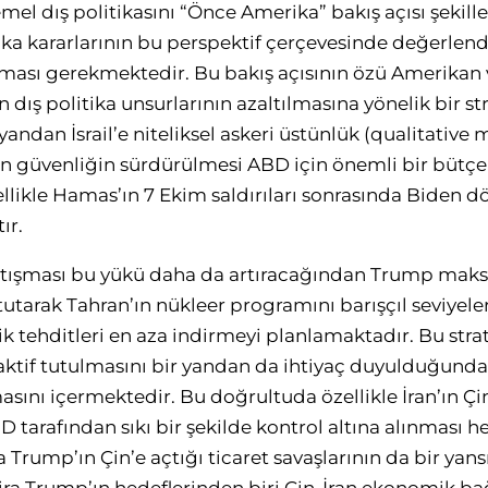
l dış politikasını “Önce Amerika” bakış açısı şekil
ika kararlarının bu perspektif çerçevesinde değerlend
şılması gerekmektedir. Bu bakış açısının özü Amerikan 
 dış politika unsurlarının azaltılmasına yönelik bir str
ndan İsrail’e niteliksel askeri üstünlük (
qualitative 
 güvenliğin sürdürülmesi ABD için önemli bir bütçe
llikle Hamas’ın 7 Ekim saldırıları sonrasında Biden
ır.
l çatışması bu yükü daha da artıracağından Trump ma
tutarak Tahran’ın nükleer programını barışçıl seviyel
lik tehditleri en aza indirmeyi planlamaktadır. Bu stra
ktif tutulmasını bir yandan da ihtiyaç duyulduğunda 
masını içermektedir. Bu doğrultuda özellikle İran’ın Çi
BD tarafından sıkı bir şekilde kontrol altına alınması
rump’ın Çin’e açtığı ticaret savaşlarının da bir yans