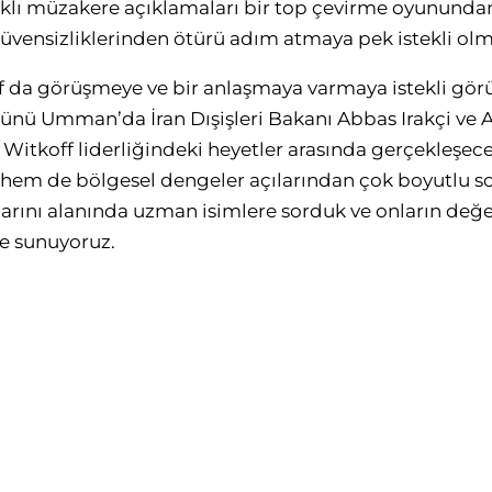
ıklı müzakere açıklamaları bir top çevirme oyununda
 güvensizliklerinden ötürü adım atmaya pek istekli ol
af da görüşmeye ve bir anlaşmaya varmaya istekli gö
günü Umman’da İran Dışişleri Bakanı Abbas Irakçi ve
e Witkoff liderliğindeki heyetler arasında gerçekleşec
eri hem de bölgesel dengeler açılarından çok boyutlu s
ını alanında uzman isimlere sorduk ve onların değer
re sunuyoruz.