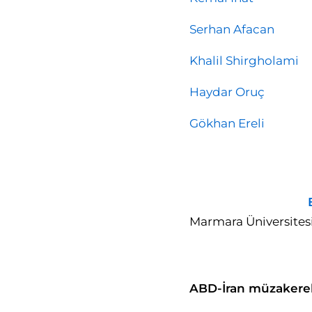
Serhan Afacan
Khalil Shirgholami
Haydar Oruç
Gökhan Ereli
Marmara Üniversitesi
ABD-İran müzakerele