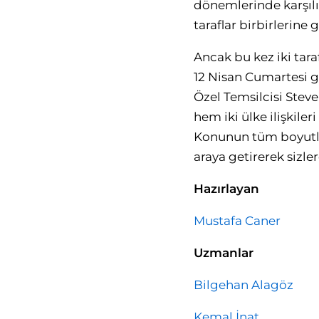
dönemlerinde karşıl
taraflar birbirlerine
Ancak bu kez iki tar
12 Nisan Cumartesi 
Özel Temsilcisi Stev
hem iki ülke ilişkil
Konunun tüm boyutlar
araya getirerek sizle
Hazırlayan
Mustafa Caner
Uzmanlar
Bilgehan Alagöz
Kemal İnat