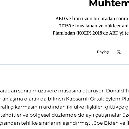
Muhteme
ABD ve İran uzun bir aradan sonr
2015’te imzalanan ve nükleer an
Planı’ndan (KOEP) 2018’de ABD’yi tek
gittikçe gerilmiş ve yaptırımlar, k
çatışmalar üzerinden hem taraflar
Paylaş:
aşındırmıştı. Joe Biden ve İbr
açıklamaları bir top çevirme oy
güvensizliklerinden ötürü adım atmaya pek 
taraf da görüşmeye ve bir anlaşm
Nisan Cumartesi günü Umman’da İ
r aradan sonra müzakere masasına oturuyor. Donald T
Ortadoğu Özel Temsilcisi Stev
gerçekleşecektir. Bu müzakereler h
r anlaşma olarak da bilinen Kapsamlı Ortak Eylem Pl
açılarından çok boyutlu sonuçlara 
aflı çıkarmasının ardından iki ülke ilişkileri gittikçe 
isimlere sorduk ve onların değerlend
lı tehditler ve bölgesel düzlemde dolaylı çatışmalar ü
ından tehlike sınırlarını aşındırmıştı. Joe Biden ve 