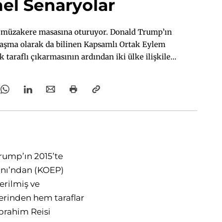
l Senaryolar
a müzakere masasına oturuyor. Donald Trump’ın
laşma olarak da bilinen Kapsamlı Ortak Eylem
 taraflı çıkarmasının ardından iki ülke ilişkileri
arşılıklı tehditler ve bölgesel düzlemde dolaylı
 hem de tüm bölge açısından tehlike sınırlarını
ahim Reisi dönemlerinde karşılıklı müzakere
unundan öteye gitmemiş, taraflar birbirlerine
istekli olmamışlardı. Ancak bu kez iki
aya varmaya istekli görünüyor. Görüşmeler 12
ran Dışişleri Bakanı Abbas Irakçi ve ABD’nin
rump’ın 2015’te
e Witkoff liderliğindeki heyetler arasında
em iki ülke ilişkileri hem de bölgesel dengeler
anı’ndan (KOEP)
gebedir. Konunun tüm boyutlarını alanında uzman
gerilmiş ve
irmelerini bir araya getirerek sizlere sunuyoruz.
zerinden hem taraflar
İbrahim Reisi