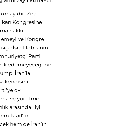
larını zayıflatmaktır.
 onayıdır. Zira
rikan Kongresine
ama hakkı
llemeyi ve Kongre
kçe İsrail lobisinin
mhuriyetçi Parti
ardı edemeyeceği bir
rump, İran’la
a kendisini
ti’ye oy
sama ve yürütme
ık arasında “iyi
em İsrail’in
ecek hem de İran’ın