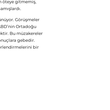
n öteye gitmemiş,
mamışlardı.
rünüyor. Görüşmeler
 ABD’nin Ortadoğu
ektir. Bu müzakereler
onuçlara gebedir.
lendirmelerini bir