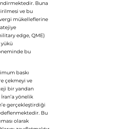
lendirmektedir. Buna
irilmesi ve bu
vergi mükelleflerine
atejiye
military edge
, QME)
 yükü
 döneminde bu
ksimum baskı
ere çekmeyi ve
teji bir yandan
İran’a yönelik
n’e gerçekleştirdiği
 hedeflenmektedir. Bu
ıması olarak