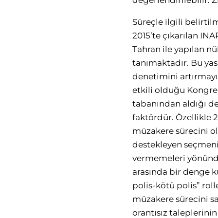
değerlendirilebilir. 
Süreçle ilgili belirt
2015’te çıkarılan IN
Tahran ile yapılan n
tanımaktadır. Bu yas
denetimini artırmayı 
etkili olduğu Kongre
tabanından aldığı de
faktördür. Özellikle 
müzakere sürecini ol
destekleyen seçmeni 
vermemeleri yönünde
arasında bir denge k
polis-kötü polis” rol
müzakere sürecini sa
orantısız taleplerini