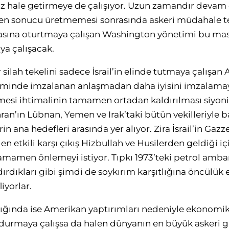
siz hale getirmeye de çalışıyor. Uzun zamandır dev
nen sonucu üretmemesi sonrasında askeri müdahale te
sına oturtmaya çalışan Washington yönetimi bu masa
ya çalışacak.
ilah tekelini sadece İsrail’in elinde tutmaya çalışan A
nde imzalanan anlaşmadan daha iyisini imzalamaya ç
mesi ihtimalinin tamamen ortadan kaldırılması siyonist
an’ın Lübnan, Yemen ve Irak’taki bütün vekilleriyle b
n ana hedefleri arasında yer alıyor. Zira İsrail’in Gaz
n etkili karşı çıkış Hizbullah ve Husilerden geldiği içi
tamamen önlemeyi istiyor. Tıpkı 1973’teki petrol am
rdıkları gibi şimdi de soykırım karşıtlığına öncülük e
iyorlar.
dığında ise Amerikan yaptırımları nedeniyle ekonomik
durmaya çalışsa da halen dünyanın en büyük askeri g