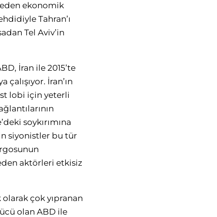
am eden ekonomik
hdidiyle Tahran’ı
dan Tel Aviv’in
BD, İran ile 2015’te
alışıyor. İran’ın
 lobi için yeterli
ağlantılarının
ze’deki soykırımına
n siyonistler bu tür
bargosunun
den aktörleri etkisiz
 olarak çok yıpranan
ücü olan ABD ile