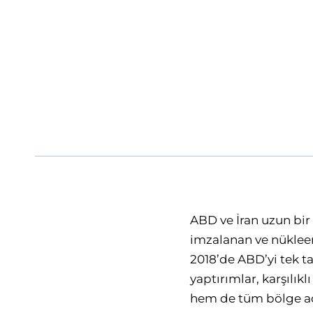
ABD ve İran uzun bi
imzalanan ve nüklee
2018’de ABD’yi tek tar
yaptırımlar, karşılık
hem de tüm bölge açıs