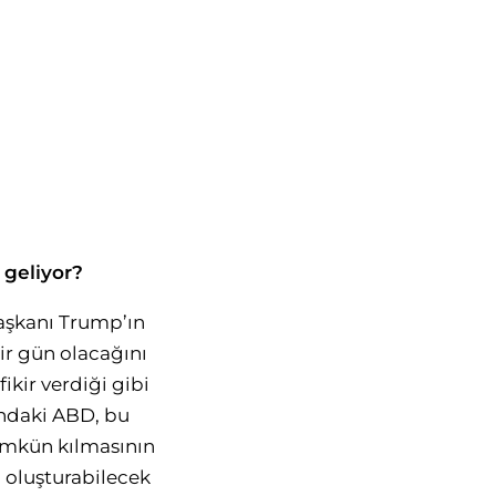
 geliyor?
aşkanı Trump’ın
bir gün olacağını
kir verdiği gibi
ltındaki ABD, bu
mümkün kılmasının
 oluşturabilecek