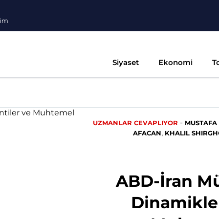
şim
Siyaset
Ekonomi
T
-
UZMANLAR CEVAPLIYOR
MUSTAFA
,
AFACAN
KHALIL SHIRG
ABD-İran Mü
Dinamikler