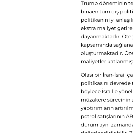
Trump döneminin teme
binaen tüm dış polit
politikanın iyi anla
ekstra maliyet getiren
dayanmaktadır. Öte ya
kapsamında sağlanan
oluşturmaktadır. Öze
maliyetler katlanmışt
Olası bir İran-İsrai
politikasını devrede 
böylece İsrail’e yöne
müzakere sürecinin a
yaptırımların artırıl
petrol satışlarının A
durum aynı zamanda T