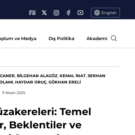
English
oplum ve Medya
Dış Politika
Akademi
,
,
,
 CANER
BİLGEHAN ALAGÖZ
KEMAL İNAT
SERHAN
,
,
HOLAMI
HAYDAR ORUÇ
GÖKHAN ERELİ
11 Nisan 2025
zakereleri: Temel
, Beklentiler ve