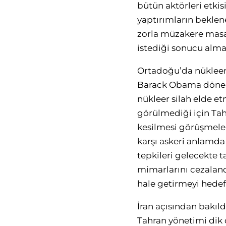
bütün aktörleri etki
yaptırımların bekle
zorla müzakere masa
istediği sonucu alma
Ortadoğu’da nükleer s
Barack Obama dönemi
nükleer silah elde et
görülmediği için Tahr
kesilmesi görüşmeleri
karşı askeri anlamda e
tepkileri gelecekte 
mimarlarını cezalandı
hale getirmeyi hedefl
İran açısından bakıl
Tahran yönetimi dik 