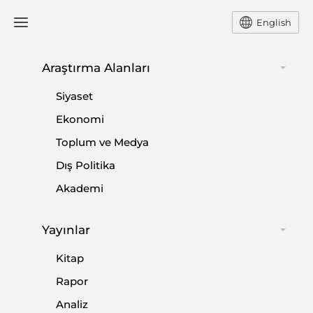
English
Araştırma Alanları
#
SETA UZMANLARI
Siyaset
CEVAPLIYOR
Ekonomi
Toplum ve Medya
Dış Politika
Akademi
Ortadoğu’da Yeni Bir Dönüm Noktası:
Yayınlar
İsrail’in İran’a Yönelik Saldırıları Ne
Anlama Geliyor?
Kitap
|
UZMANLAR CEVAPLIYOR
İSMET HORASANLI
,
HURŞİT DİNGİL
,
Rapor
MURAT ASLAN
...
Analiz