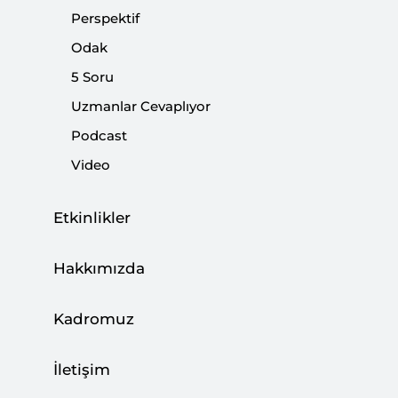
Perspektif
Odak
Terör Örgütü PKK’nın Fesih Kararı
5 Soru
Uzmanlar Cevaplıyor
|
UZMANLAR CEVAPLIYOR
SİBEL DÜZ
,
MURAT ASLAN
,
CAN
ACUN
...
Podcast
Video
Etkinlikler
İran-ABD Müzakereleri Sil Baştan
|
YORUM
MUSTAFA CANER
Hakkımızda
Kadromuz
İletişim
ABD-İran Müzakereleri: Temel Dinamikler,