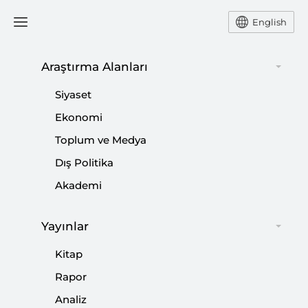
English
Araştırma Alanları
#
İRAN YAPTIRIMLARI
Siyaset
Ekonomi
Toplum ve Medya
Dış Politika
İran-ABD Müzakereleri Sil Baştan
Akademi
|
YORUM
MUSTAFA CANER
Yayınlar
Kitap
Rapor
ABD-İran Müzakereleri: Temel Dinamikler,
Analiz
Beklentiler ve Muhtemel Senaryolar