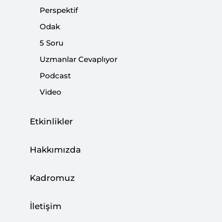
Perspektif
|
UZMANLAR CEVAPLIYOR
MUSTAFA CANER
,
BİLGEHAN
Odak
ALAGÖZ
,
KEMAL İNAT
...
5 Soru
Uzmanlar Cevaplıyor
Podcast
İran’ın Yeni “Maksimum Baskı” ile
Video
İmtihanı
|
YORUM
MUSTAFA CANER
Etkinlikler
Hakkımızda
Baskı Aracı Olarak Ekonomik Yaptırımlar
Kadromuz
|
YORUM
DENİZ İSTİKBAL
İletişim