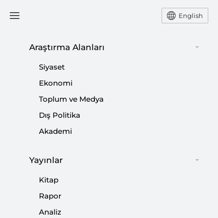
English
Araştırma Alanları
#
BAŞKAN RECEP TAYYİP
Siyaset
ERDOĞAN
Ekonomi
Toplum ve Medya
Dış Politika
Akademi
Söyleşi | Cumhurbaşkanı Recep Tayyip
Yayınlar
Erdoğan: “Seçimler İçin Kampanya
Kitap
Stratejimizi 21 Yıl Önce Hazırlamaya
Rapor
Başladık”
Analiz
|
DUYURULAR
BURHANETTİN DURAN