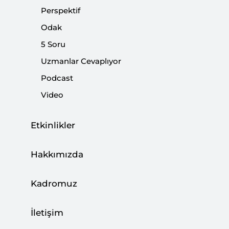
Perspektif
Odak
5 Soru
2022’de Türkiye
Uzmanlar Cevaplıyor
KİTAP
Podcast
Video
Etkinlikler
Semerkant Zirvesinin Ardından Türk
Hakkımızda
Devletleri Teşkilatı
|
YORUM
FERHAT PİRİNÇÇİ
Kadromuz
İletişim