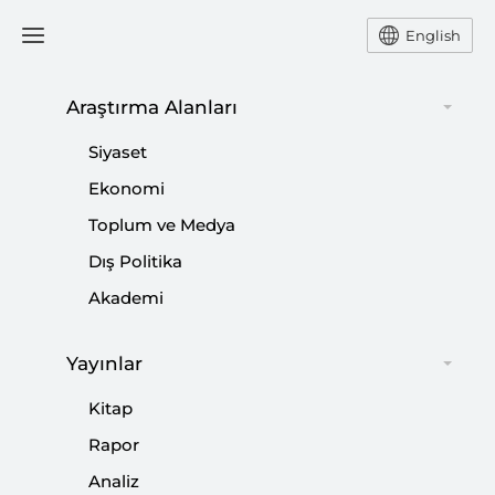
English
Araştırma Alanları
#
SP
Siyaset
Ekonomi
Toplum ve Medya
Dış Politika
Perspektif: İstanbul Seçimlerinin
Akademi
Yenilenmesi | Tartışmalar ve Gerekçeler
Yayınlar
|
YORUM
MERT HÜSEYİN AKGÜN
Kitap
Rapor
Analiz
Sahicilik ve Muhafazakâr Seçmen