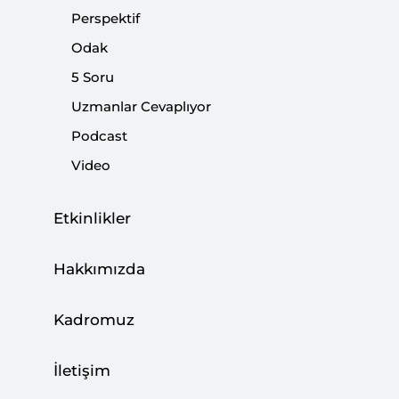
Perspektif
|
DİJİTAL MEDYA
BURHANETTİN DURAN
Odak
5 Soru
Uzmanlar Cevaplıyor
Anketler 23 Haziran’a Dair ne Diyor?
Podcast
Video
|
YORUM
HAZAL DURAN
Etkinlikler
Gerekçe Tartışması
Hakkımızda
|
YORUM
BURHANETTİN DURAN
Kadromuz
İletişim