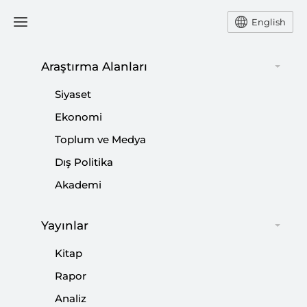
English
Ana Sayfa
Yorum
Araştırma Alanları
Siyaset
İpin Ucunu Elinden
Ekonomi
Toplum ve Medya
Kaçırma!
Dış Politika
-
YORUM
YUSUF ÖZKIR
Akademi
27 Mart 2019
Yayınlar
Seçim kapıda olmasına rağmen gündemin birinci
sırasında kararsızlar ve küskünler meselesi var.
Kitap
Rapor
Paylaş:
Analiz