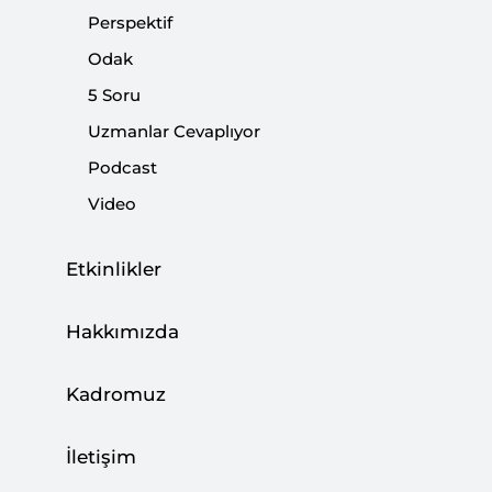
Perspektif
Odak
5 Soru
Uzmanlar Cevaplıyor
Podcast
Video
Etkinlikler
Hakkımızda
Seçim kapıda olmasına rağmen gündemin
Kadromuz
birinci sırasında kararsızlar ve küskünler
meselesi var.
İletişim
İddialara göre Cumhur İttifakı'nı oluşturan AK