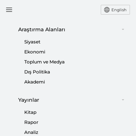
English
Araştırma Alanları
#
SEÇİM İTTİFAKI
Siyaset
Ekonomi
Toplum ve Medya
Dış Politika
Kurgu Siyaseti
Akademi
|
YORUM
NEBİ MİŞ
Yayınlar
Kitap
2024’te Türkiye
Rapor
Analiz
|
KİTAP
RIFAT ÖNCEL
,
ABDULLAH MİRAÇ BÜKEY
,
AYLİN ÜNVER