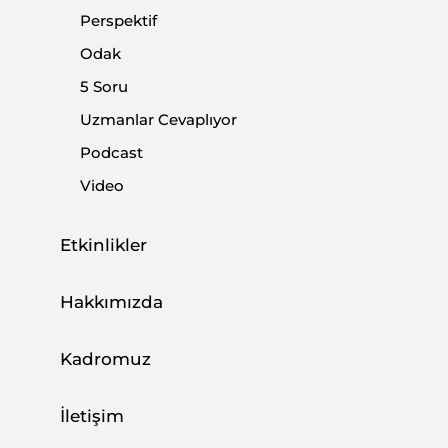
NOİ
...
Perspektif
Odak
5 Soru
Uzmanlar Cevaplıyor
Kriter’in Temmuz-Ağustos Sayısı Çıktı:
Podcast
Türksat 6A | Türkiye’nin Uzayda Yükselişi
Video
|
HABER
SETA
Etkinlikler
Hakkımızda
Siyasetin Yeni Dinamikleri
Kadromuz
|
YORUM
NEBİ MİŞ
İletişim