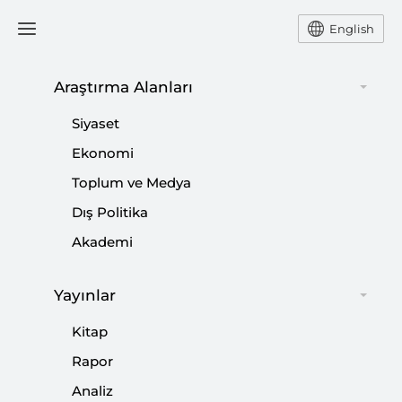
English
Araştırma Alanları
#
İSLAM VE MÜSLÜMAN
Siyaset
KARŞITLIĞI
Ekonomi
Toplum ve Medya
Dış Politika
Akademi
İnanca Saldırı
|
YORUM
NEBİ MİŞ
Yayınlar
Kitap
Rapor
Analiz
İstikrarın Önemi