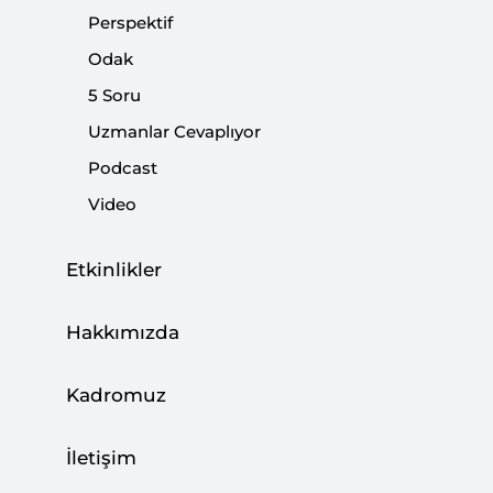
Perspektif
|
YORUM
NEBİ MİŞ
Odak
5 Soru
Uzmanlar Cevaplıyor
Podcast
Almanya İçin Alternatif Partisinin İslam
Video
Karşıtlığı ve Almanya’daki Türklerin
Geleceği
Etkinlikler
|
YORUM
KEMAL İNAT
Hakkımızda
Kadromuz
Nefret Söyleminin Sahiplenilmesi ile Ne
Amaçlanıyor?
İletişim