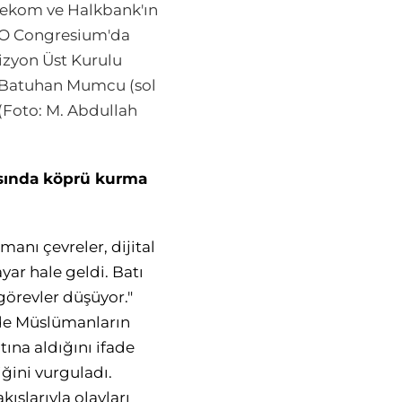
Telekom ve Halkbank'ın
ATO Congresium'da
vizyon Üst Kurulu
ı Batuhan Mumcu (sol
 (Foto: M. Abdullah
rasında köprü kurma
anı çevreler, dijital
yar hale geldi. Batı
görevler düşüyor."
'de Müslümanların
tına aldığını ifade
iğini vurguladı.
kışlarıyla olayları