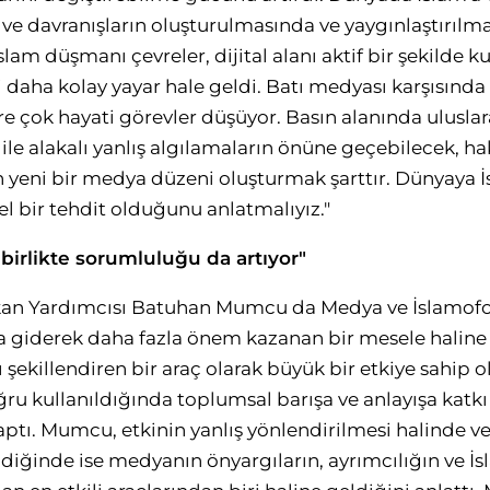
 ve davranışların oluşturulmasında ve yaygınlaştırılm
lam düşmanı çevreler, dijital alanı aktif bir şekilde ku
i daha kolay yayar hale geldi. Batı medyası karşısında
e çok hayati görevler düşüyor. Basın alanında uluslarar
m ile alakalı yanlış algılamaların önüne geçebilecek, h
n yeni bir medya düzeni oluşturmak şarttır. Dünyaya İs
l bir tehdit olduğunu anlatmalıyız."
irlikte sorumluluğu da artıyor"
kan Yardımcısı Batuhan Mumcu da Medya ve İslamof
iderek daha fazla önem kazanan bir mesele haline ge
şekillendiren bir araç olarak büyük bir etkiye sahip
u kullanıldığında toplumsal barışa ve anlayışa katkı 
ptı. Mumcu, etkinin yanlış yönlendirilmesi halinde ve
ildiğinde ise medyanın önyargıların, ayrımcılığın ve İ