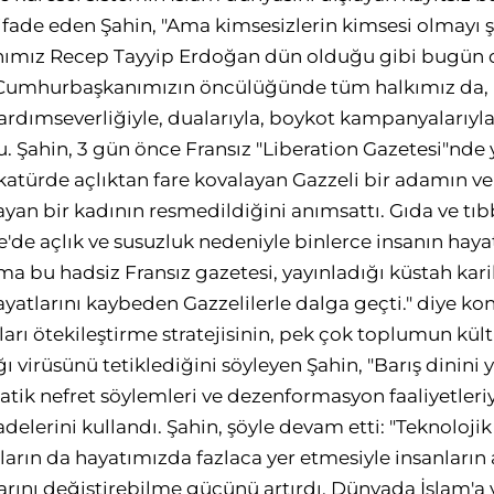
 ifade eden Şahin, "Ama kimsesizlerin kimsesi olmayı ş
mız Recep Tayyip Erdoğan dün olduğu gibi bugün de 
Cumhurbaşkanımızın öncülüğünde tüm halkımız da, hai
rdımseverliğiyle, dualarıyla, boykot kampanyalarıyla
u. Şahin, 3 gün önce Fransız "Liberation Gazetesi"nde 
katürde açlıktan fare kovalayan Gazzeli bir adamın ve
ayan bir kadının resmedildiğini anımsattı. Gıda ve tı
'de açlık ve susuzluk nedeniyle binlerce insanın hayat
a bu hadsiz Fransız gazetesi, yayınladığı küstah kari
atlarını kaybeden Gazzelilerle dalga geçti." diye ko
arı ötekileştirme stratejisinin, pek çok toplumun kült
 virüsünü tetiklediğini söyleyen Şahin, "Barış dinini 
tik nefret söylemleri ve dezenformasyon faaliyetleri
ifadelerini kullandı. Şahin, şöyle devam etti: "Teknoloj
arın da hayatımızda fazlaca yer etmesiyle insanların 
larını değiştirebilme gücünü artırdı. Dünyada İslam'