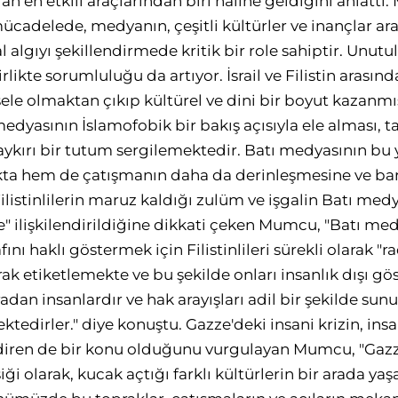
an en etkili araçlarından biri haline geldiğini anlatt
 mücadelede, medyanın, çeşitli kültürler ve inançlar 
 algıyı şekillendirmede kritik bir role sahiptir. Unutu
ikte sorumluluğu da artıyor. İsrail ve Filistin arasınd
sele olmaktan çıkıp kültürel ve dini bir boyut kazan
edyasının İslamofobik bir bakış açısıyla ele alması, ta
 aykırı bir tutum sergilemektedir. Batı medyasının bu
kta hem de çatışmanın daha da derinleşmesine ve ba
listinlilerin maruz kaldığı zulüm ve işgalin Batı med
le" ilişkilendirildiğine dikkati çeken Mumcu, "Batı me
fını haklı göstermek için Filistinlileri sürekli olarak "r
arak etiketlemekte ve bu şekilde onları insanlık dışı g
sıradan insanlardır ve hak arayışları adil bir şekilde s
ktedirler." diye konuştu. Gazze'deki insani krizin, ins
ndiren de bir konu olduğunu vurgulayan Mumcu, "Gazz
i olarak, kucak açtığı farklı kültürlerin bir arada yaş