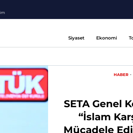
şim
Siyaset
Ekonomi
T
-
HABER
SETA Genel K
“İslam Karş
Mücadele Edi