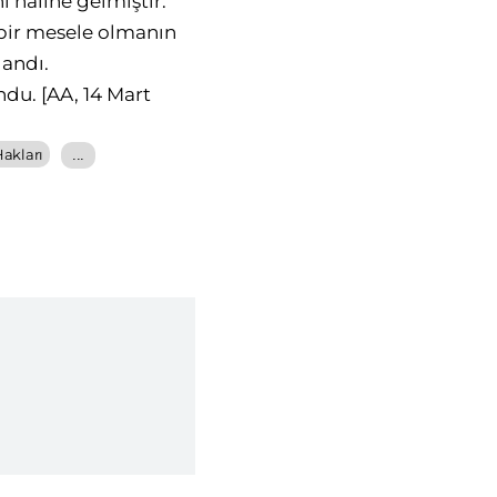
 haline gelmiştir.
bir mesele olmanın
landı.
undu.
[AA, 14 Mart
Hakları
...