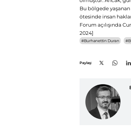
olmuştur. Ancak, gün
Bu bölgede yaşanan 
ötesinde insan haklar
Forum açılışında Cu
2024]
#
Burhanettin Duran
#
B
Paylaş: