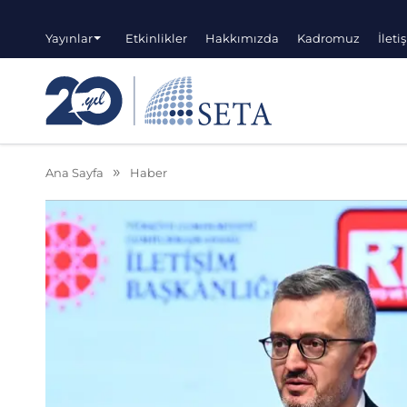
Yayınlar
Etkinlikler
Hakkımızda
Kadromuz
İleti
Ana Sayfa
Haber