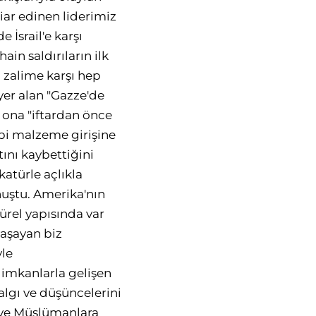
iar edinen liderimiz
İsrail'e karşı
n saldırıların ilk
 zalime karşı hep
yer alan "Gazze'de
 ona "iftardan önce
bbi malzeme girişine
ını kaybettiğini
katürle açlıkla
nuştu. Amerika'nın
ürel yapısında var
yaşayan biz
yle
ik imkanlarla gelişen
algı ve düşüncelerini
a ve Müslümanlara