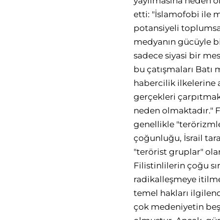
yayılmasına neden ol
etti: "İslamofobi ile
potansiyeli toplumsal
medyanın gücüyle birl
sadece siyasi bir me
bu çatışmaları Batı m
habercilik ilkelerine
gerçekleri çarpıtma
neden olmaktadır." Fi
genellikle "terörizm
çoğunluğu, İsrail tara
"terörist gruplar" ol
Filistinlilerin çoğu 
radikalleşmeye itilme
temel hakları ilgile
çok medeniyetin beşiğ