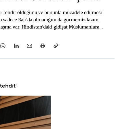
 Bir Tehdit”
bir tehdit olduğunu ve bununla mücadele edilmesi
un sadece Batı'da olmadığını da görmemiz lazım.
nlaşma var. Hindistan'daki gidişat Müslümanlara
k ortaya çıkan İslamofobik davranış çok ciddi
armlar veriyor."
tehdit"