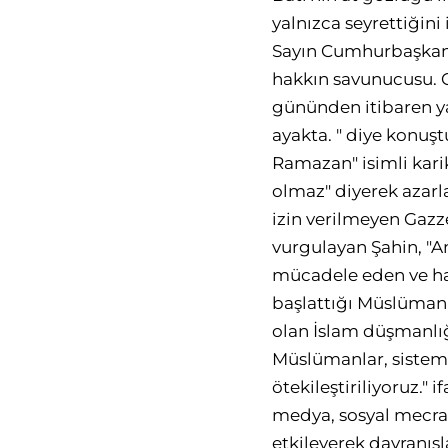
yalnızca seyrettiğini
Sayın Cumhurbaşkanı
hakkın savunucusu. 
gününden itibaren ya
ayakta. " diye konuşt
Ramazan" isimli kari
olmaz" diyerek azarl
izin verilmeyen Gazze
vurgulayan Şahin, "Am
mücadele eden ve hay
başlattığı Müslümanl
olan İslam düşmanlığı
Müslümanlar, sistema
ötekileştiriliyoruz." 
medya, sosyal mecral
etkileyerek davranış