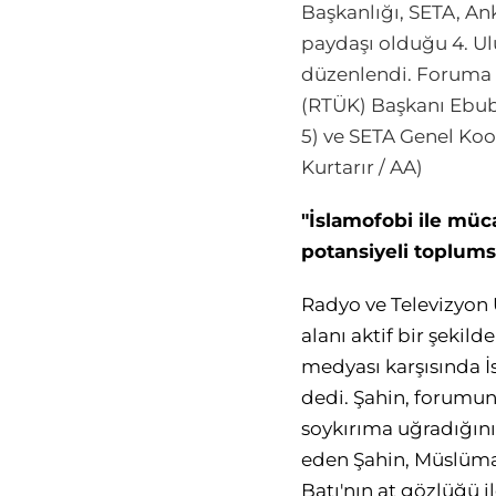
Başkanlığı, SETA, Ank
paydaşı olduğu 4. U
düzenlendi. Foruma Di
(RTÜK) Başkanı Ebube
5) ve SETA Genel Koor
Kurtarır / AA)
"İslamofobi ile müc
potansiyeli toplumsa
Radyo ve Televizyon 
alanı aktif bir şekild
medyası karşısında İ
dedi. Şahin, forumun
soykırıma uğradığını b
eden Şahin, Müslümanl
Batı'nın at gözlüğü i