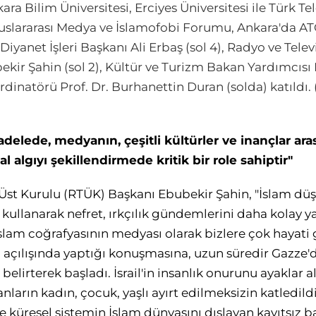
ara Bilim Üniversitesi, Erciyes Üniversitesi ile Türk 
luslararası Medya ve İslamofobi Forumu, Ankara'da 
yanet İşleri Başkanı Ali Erbaş (sol 4), Radyo ve Tele
kir Şahin (sol 2), Kültür ve Turizm Bakan Yardımcıs
dinatörü Prof. Dr. Burhanettin Duran (solda) katıldı.
adelede, medyanın, çeşitli kültürler ve inançlar a
l algıyı şekillendirmede kritik bir role sahiptir"
Üst Kurulu (RTÜK) Başkanı Ebubekir Şahin, "İslam düşm
e kullanarak nefret, ırkçılık gündemlerini daha kolay ya
slam coğrafyasının medyası olarak bizlere çok hayati 
 açılışında yaptığı konuşmasına, uzun süredir Gazze
elirterek başladı. İsrail'in insanlık onurunu ayaklar al
arın kadın, çocuk, yaşlı ayırt edilmeksizin katledild
le küresel sistemin İslam dünyasını dışlayan kayıtsız ba