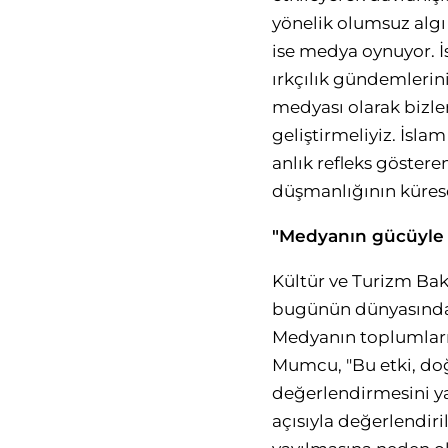
yönelik olumsuz algı
ise medya oynuyor. İs
ırkçılık gündemlerin
medyası olarak bizler
geliştirmeliyiz. İsla
anlık refleks göstere
düşmanlığının kürese
"Medyanın gücüyle b
Kültür ve Turizm Ba
bugünün dünyasında g
Medyanın toplumları 
Mumcu, "Bu etki, doğr
değerlendirmesini ya
açısıyla değerlendir