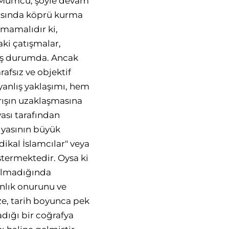
ı. Mumcu, şöyle devam
arasında köprü kurma
lmamalıdır ki,
aki çatışmalar,
mış durumda. Ancak
rafsız ve objektif
 yanlış yaklaşımı, hem
rışın uzaklaşmasına
yası tarafından
dyasının büyük
adikal İslamcılar" veya
östermektedir. Oysa ki
unulmadığında
anlık onurunu ve
e, tarih boyunca pek
adığı bir coğrafya