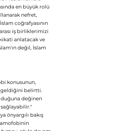
asında en büyük rolü
llanarak nefret,
 İslam coğrafyasının
ası iş birliklerimizi
akikati anlatacak ve
lam'ın değil, İslam
obi konusunun,
ldiğini belirtti.
 olduğuna değinen
sağlayabilir."
ya önyargılı bakış
slamofobinin