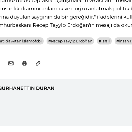
ümüzde bu topraklar, çatışmaların ve acıların mekanı
insanlık dramını anlamak ve doğru anlatmak politik 
ına duyulan saygının da bir gereğidir." ifadelerini kul
mhurbaşkanı Recep Tayyip Erdoğan'ın mesajı da ok
atı’da Artan İslamofobi
#
Recep Tayyip Erdoğan
#
İsrail
#
İnsan 
BURHANETTİN DURAN