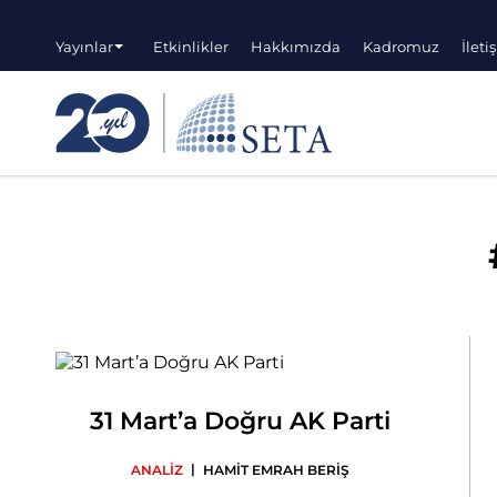
Yayınlar
Etkinlikler
Hakkımızda
Kadromuz
İleti
31 Mart’a Doğru AK Parti
|
ANALİZ
HAMİT EMRAH BERİŞ