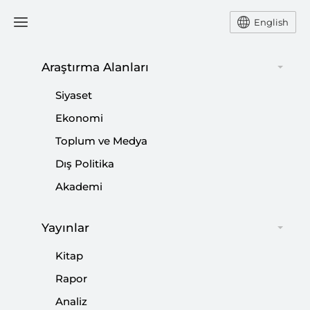
English
Ana Sayfa
Yorum
Araştırma Alanları
Siyaset
2018’de Türk Dış Politikası:
Ekonomi
Toplum ve Medya
Orta Doğu -I-
Dış Politika
-
YORUM
KEMAL İNAT
Akademi
19 Aralık 2018
Yayınlar
2018 yılı sona ererken Türk dış politikasının bir
bilançosu..
Kitap
Rapor
Paylaş:
Analiz