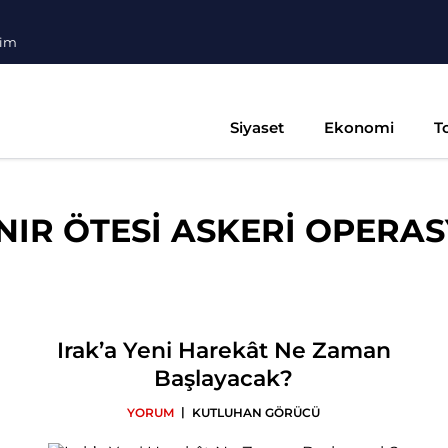
şim
Siyaset
Ekonomi
T
INIR ÖTESİ ASKERİ OPERA
Irak’a Yeni Harekât Ne Zaman
Başlayacak?
|
YORUM
KUTLUHAN GÖRÜCÜ