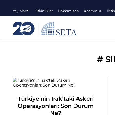
Yayınlar
Etkinlikler
Hakkımızda
Kadromuz
İleti
#
S
Türkiye’nin Irak’taki Askeri
Operasyonları: Son Durum
Ne?