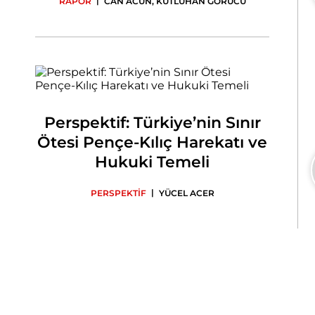
|
RAPOR
CAN ACUN
,
KUTLUHAN GÖRÜCÜ
Perspektif: Türkiye’nin Sınır
Ötesi Pençe-Kılıç Harekatı ve
Hukuki Temeli
|
PERSPEKTİF
YÜCEL ACER