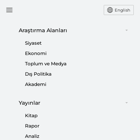
English
Araştırma Alanları
#
CEMAL KAŞIKÇI
Siyaset
Ekonomi
Toplum ve Medya
Dış Politika
Senatörlerin Rubio Pişmanlığı: Dış
Akademi
Politikada Prensipten Pragmatizme
Yayınlar
|
YORUM
KADİR ÜSTÜN
Kitap
Rapor
Analiz
Türk Dış Politikası Yıllığı 2022