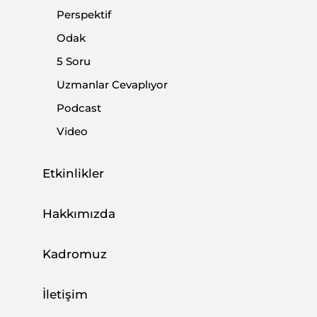
Perspektif
|
KİTAP
BURHANETTİN DURAN
,
KEMAL İNAT
,
MUSTAFA CANER
Odak
5 Soru
Uzmanlar Cevaplıyor
Bir Amerikan Tiyatrosu: “Protect the
Podcast
Prince”
Video
|
YORUM
KEMAL İNAT
Etkinlikler
Hakkımızda
Biden Topu Taca Attı
Kadromuz
|
YORUM
BURHANETTİN DURAN
İletişim