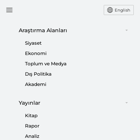
English
Araştırma Alanları
#
İSRAİL-FİLİSTİN ÇATIŞMASI
Siyaset
Ekonomi
Toplum ve Medya
Dış Politika
İsrail Sorunu Küreselleşirken…
Akademi
|
YORUM
NEBİ MİŞ
Yayınlar
Kitap
Amerika’nın İsrail’e Desteğinde Dönüm
Rapor
Noktası
Analiz