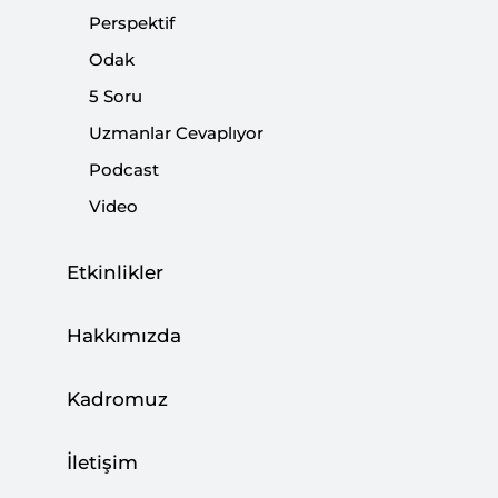
|
YORUM
KADİR ÜSTÜN
Perspektif
Odak
5 Soru
Uzmanlar Cevaplıyor
İsrail-Filistin Savaşında Üçüncü Yol
Podcast
Arayışındaki Ülke: Ürdün
Video
|
ANALİZ
ABDULGANİ BOZKURT
,
MUHAMMED DAVUT ÜNALMIŞ
Etkinlikler
Hakkımızda
Kriter’in Nisan Sayısı Çıktı: Şimdi
Kadromuz
Muhasebe Zamanı
|
İletişim
AVRUPA ARAŞTIRMALARI
SETA