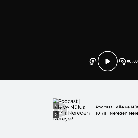
00:00
‹
Podcast | Aile ve Nü
›
10 Yılı: Nereden Ner