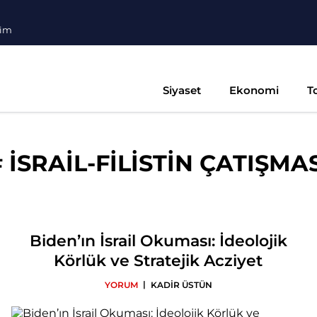
şim
Siyaset
Ekonomi
T
#
İSRAİL-FİLİSTİN ÇATIŞMA
Biden’ın İsrail Okuması: İdeolojik
Körlük ve Stratejik Acziyet
|
YORUM
KADİR ÜSTÜN