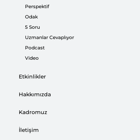
bulunmaktadır.
Perspektif
Odak
5 Soru
Uzmanlar Cevaplıyor
Podcast
Video
Gazze Ateşkesinde Son Durum: İsrail’in
İşgal Politikası Devam Ediyor
Etkinlikler
|
YORUM
MAHMUT ALRANTİSİ
Hakkımızda
Gazze’de Ateşkesin İkinci Aşaması:
Kadromuz
Anlaşmazlıklar, Koşullar ve Sahadaki
Sınamalar
İletişim
|
YORUM
MAHMUT ALRANTİSİ