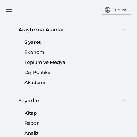
English
Araştırma Alanları
#
TÜRKİYE'NİN TERÖRLE
Siyaset
MÜCADELESİ
Ekonomi
Toplum ve Medya
Dış Politika
Akademi
PKK’nın Silah Bırakma Süreci Ne
Durumda?
Yayınlar
|
YORUM
CAN ACUN
Kitap
Rapor
Analiz