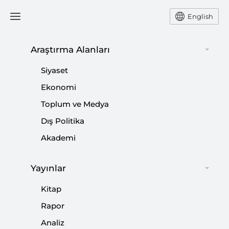
English
Araştırma Alanları
#
ASTANA GÖRÜŞMELERİ
Siyaset
Ekonomi
Toplum ve Medya
Dış Politika
Suriye’de Denge Kimden Yana?
Akademi
|
YORUM
NEBİ MİŞ
Yayınlar
Kitap
Tahran Zirvesinin Yansımaları
Rapor
Analiz
|
VİDEO
FERHAT PİRİNÇÇİ