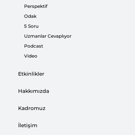
Perspektif
Odak
5 Soru
Uzmanlar Cevaplıyor
Tahran ve Cidde Zirvelerinin Ardından
Bölge Denklemleri
Podcast
Video
|
YORUM
BURHANETTİN DURAN
Etkinlikler
Tahran Zirvesinin Diplomatik Mesajları
Hakkımızda
|
YORUM
TALHA KÖSE
Kadromuz
İletişim