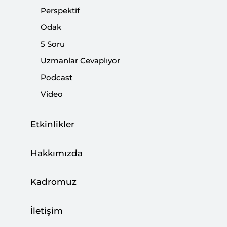
Perspektif
Bölge
Odak
|
YORUM
KADİR ÜSTÜN
5 Soru
Uzmanlar Cevaplıyor
Podcast
Video
Suriye’de Muhaliflerin İlerleyişi ve
Gelecek Perspektifleri | 4 Aralık Suriye
Etkinlikler
Durum Raporu
|
ODAK
KUTLUHAN GÖRÜCÜ
Hakkımızda
Kadromuz
Muhalifler Halep Mahallelerinde
İletişim
|
YORUM
KUTLUHAN GÖRÜCÜ