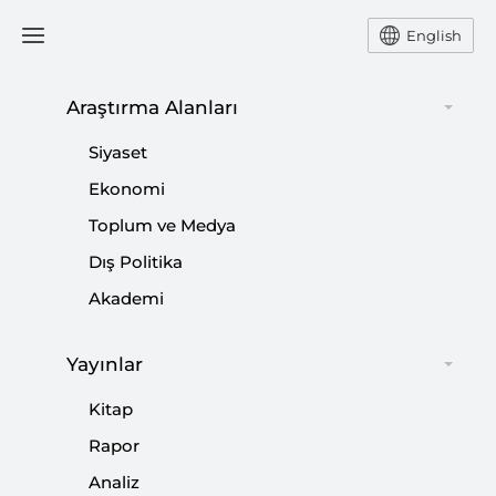
English
Araştırma Alanları
#
İDLİB
Siyaset
Ekonomi
Toplum ve Medya
Dış Politika
Suriye’nin Kuzeybatısında Yeniden
Akademi
Yapılandırma Süreci (2016-2024)
Yayınlar
|
RAPOR
MURAT ASLAN
,
NABIL MARZOUK
,
MURAT YEŞİLTAŞ
...
Kitap
Rapor
Analiz
Suriye’de Değişen Dengeler ve Yeni