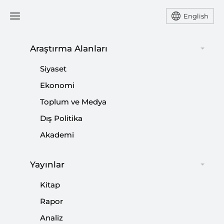
English
Araştırma Alanları
#
TÜRKİYE-İRAN ENERJİ
Siyaset
İLİŞKİLERİ
Ekonomi
Toplum ve Medya
Dış Politika
Akademi
Hakan Fidan’ın Tahran Ziyareti ve Önemi
Yayınlar
|
YORUM
İSMET HORASANLI
Kitap
Rapor
Analiz