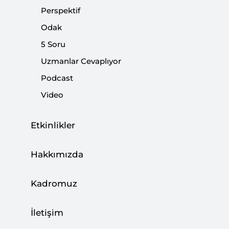
Perspektif
Odak
5 Soru
Türk Dış Politikası Yıllığı 2022
Uzmanlar Cevaplıyor
|
KİTAP
BURHANETTİN DURAN
,
KEMAL İNAT
,
MUSTAFA CANER
Podcast
Video
Etkinlikler
2022’de Türkiye
KİTAP
Hakkımızda
Kadromuz
Üçlü Zirve ve Suriye’de Masa Arayışı
İletişim
|
YORUM
BURHANETTİN DURAN