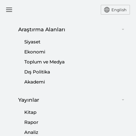
English
Araştırma Alanları
#
SURİYE BARIŞ SÜRECİ
Siyaset
Ekonomi
Toplum ve Medya
Dış Politika
Suriye’de Denge Kimden Yana?
Akademi
|
YORUM
NEBİ MİŞ
Yayınlar
Kitap
Türk Dış Politikası Yıllığı 2023
Rapor
Analiz
|
KİTAP
BURHANETTİN DURAN
,
KEMAL İNAT
,
MUSTAFA CANER