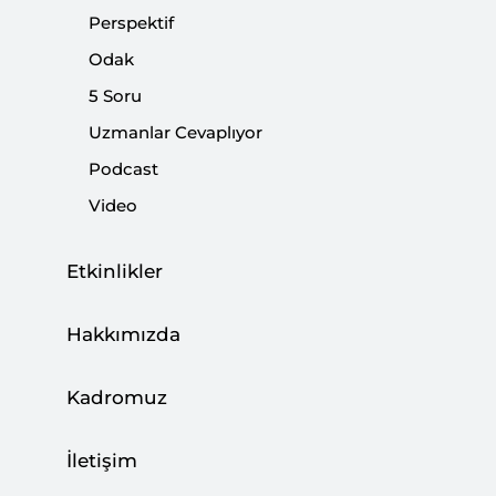
tutmaya devam ediyor. Dış politika gelişmelerinin yanı
Perspektif
sıra etkileri daha geniş bir zaman aralığına uzanan
Odak
konular da bağımsız makaleler kısmında inceleniyor.
5 Soru
Uzmanlar Cevaplıyor
Paylaş:
Podcast
Video
Etkinlikler
Hakkımızda
Kadromuz
İletişim