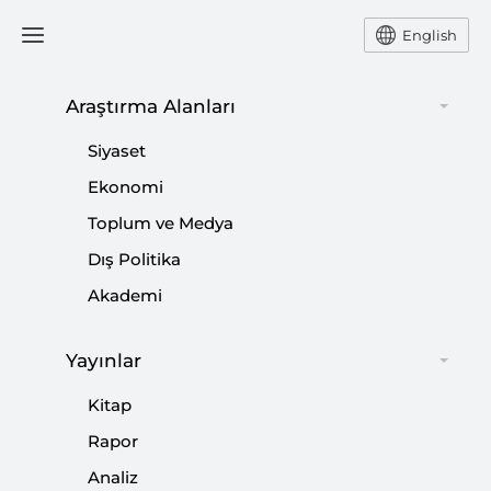
English
Araştırma Alanları
#
TÜRKİYE-RUSYA İLİŞKİLERİ
Siyaset
Ekonomi
Toplum ve Medya
Dış Politika
ŞİÖ Zirvesi’nden Geriye Kalanlar
Akademi
|
YORUM
NEBİ MİŞ
Yayınlar
Kitap
Rapor
SETA Güvenlik Radarı: 2025’te Türkiye’nin
Analiz
Jeopolitik Ortamı