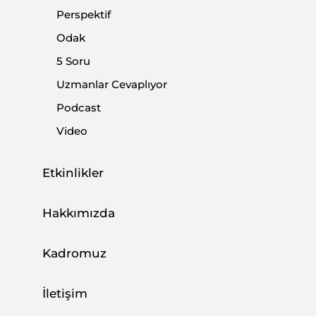
yeni bir masanın kurulmasına işaret ediyor.
Perspektif
Odak
Paylaş:
5 Soru
Uzmanlar Cevaplıyor
Podcast
Video
Etkinlikler
Hakkımızda
Kadromuz
İç siyasetin konularına yoğunlaşırken dış
İletişim
politikadaki önemli gelişmeleri gözden