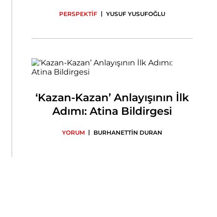
Ziyareti ve İkili İlişkilerin
|
PERSPEKTİF
YUSUF YUSUFOĞLU
Geleceği
‘Kazan-Kazan’ Anlayışının İlk
Adımı: Atina Bildirgesi
|
YORUM
BURHANETTİN DURAN