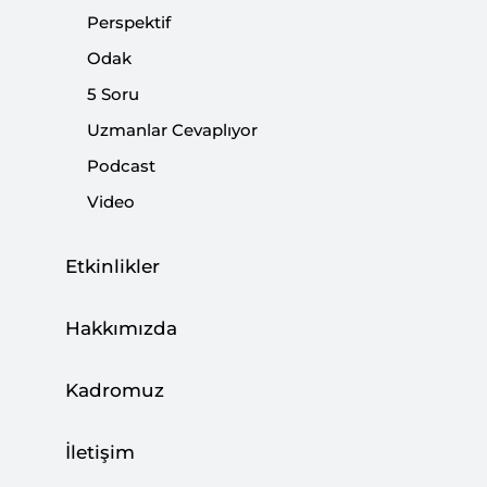
olmak gerekiyor. Bu girişim bağlamında Ankara
Perspektif
Süreci'nde Türkiye'nin sadece kendi ulusal çıkarları
Odak
bağlamında bir amacı bulunmuyor. Elbette Somali ve
5 Soru
Etiyopya'nın aralarındaki sorunu çözmesi durumunda
Türkiye'nin de bölgesel çıkarlarını ilgilendiren
Uzmanlar Cevaplıyor
gelişmeler ve bölgesel barıştan dolayı elde edeceği
Podcast
kazanımlar olacaktır. Bu bağlamda Türkiye'nin
Video
Etiyopya'da ekonomik ve Somali'de stratejik çıkarları
öne çıkıyor.
Etkinlikler
Paylaş:
Hakkımızda
Kadromuz
İletişim