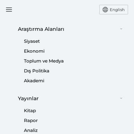
English
Ana Sayfa
Podcast
Araştırma Alanları
Siyaset
Ekonomi
04 Eylül 2023
Toplum ve Medya
Podcast: Türkiye-Rusya
Dış Politika
İlişkileri Nasıl İlerliyor?
Akademi
Yayınlar
FERHAT PİRİNÇÇİ
Kitap
Rapor
Analiz