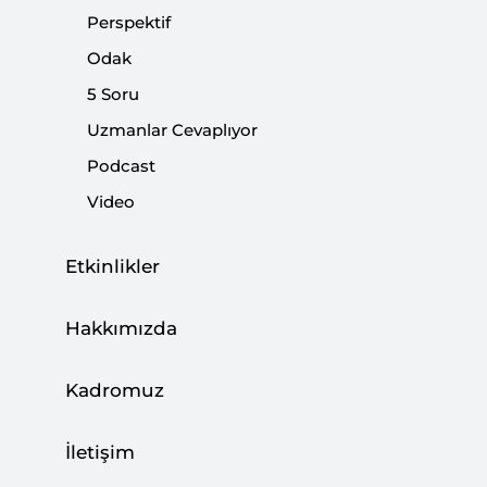
Podcast yüklenemedi.
Perspektif
Odak
5 Soru
‹
Podcast | Aile ve Nüfus 10 Yılı:
Uzmanlar Cevaplıyor
›
Nereden Nereye?
Podcast
Video
Etkinlikler
Cumhurbaşkanı Erdoğan ve Rusya Devlet Başkanı
Putin, bugün Rusya’nın Soçi kentinde bir araya
Hakkımızda
gelecek. İki ülke ilişkileri nasıl şekilleniyor?
Türkiye’nin Rusya ile iş birliği alanları neler? Uludağ
Kadromuz
Üniversitesi Öğretim Üyesi Prof. Dr. Ferhat Pirinççi
ile konuştuk.
İletişim